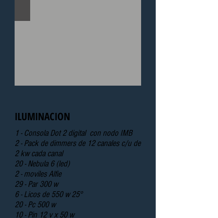
ILUMINACION
1 - Consola Dot 2 digital con nodo IMB
2 - Pack de dimmers de 12 canales c/u de
2 kw cada canal
20 - Nebula 6 (led)
2 - moviles Alfie
29 - Par 300 w
6 - Licos de 550 w 25°
20 - Pc 500 w
10 - Pin 12 v x 50 w