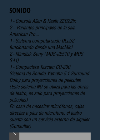
SONIDO
1 - Consola Allen & Heath ZED22fx
2 - Parlantes principales de la sala
American Pro ...
1 - Sistema computarizado QLab2
funcionando desde una MacMini
2 - Minidisk Sony (MDS-JE510 y MDS
S41)
1 - Compactera Tascam CD-200
Sistema de Sonido Yamaha 5.1 Surround
Dolby para proyecciones de peliculas
(Este sistema NO se utiliza para las obras
de teatro, es solo para proyecciones de
peliculas)
En caso de necesitar micrófonos, cajas
directas o pies de microfono, el teatro
cuenta con un servicio externo de alquiler
(Consultar)