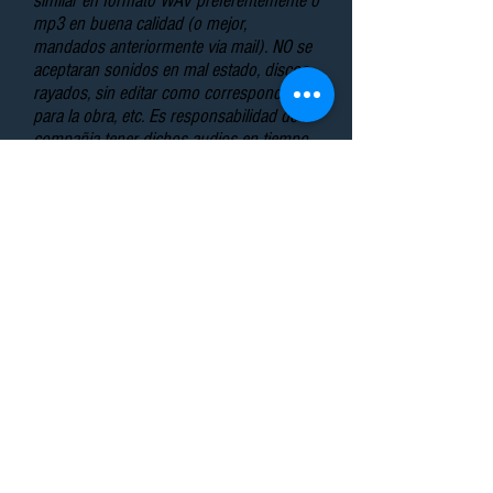
similar en formato WAV preferentemente o
mp3 en buena calidad (o mejor,
mandados anteriormente via mail). NO se
aceptaran sonidos en mal estado, discos
rayados, sin editar como corresponde
para la obra, etc. Es responsabilidad de la
compañia tener dichos audios en tiempo
y forma para el primer ensayo. El teatro
puede negarse a reproducir audios en
muy mal estado. CUIDE SU PROPIA OBRA.
Las proyecciones que sean necesarias
corren bajo la mismas reglas que los
audios y deben ser entregadas en formato
.mov h264 1080p o 720p.
Para evitar problemas y retrasos en los
ensayos les recomendamos mandar con
anticipacion los audios y las proyecciones
que nuestros tecnicos pueden con
antelacion testearlos en nuestros sistema
y confirmar que todo esta OK.