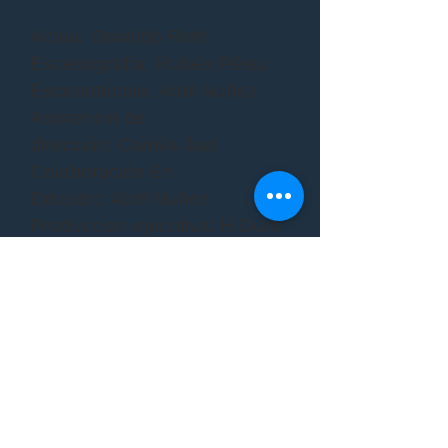
Actúa
:
Osvaldo Roth
Escenografía
:
Rubén Pérez
Escenotécnia
:
Abril Nuñez
Asistencia de
dirección
:
Camila Jael
Colaboración En
Difusión
:
Abril Nuñez
Producción ejecutiva
:
H Dura
Tras Escena
Dirección
:
Victoria Sofia
Gallego
,
Osvaldo Roth
Operación técnica: Javier
Poplika
Duración: 70 minutos
Clasificaciones: Teatro,
Unipersonales, Presencial,