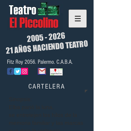
2005 - 2026
21 AÑOS HACIENDO TEATRO
Fitz Roy 2056. Palermo. C.A.B.A.
CARTELERA
Sinopsis:
Elba parió la luna,
se entretejen los hilos de la
memoria familiar y las marcas
que deja la violencia