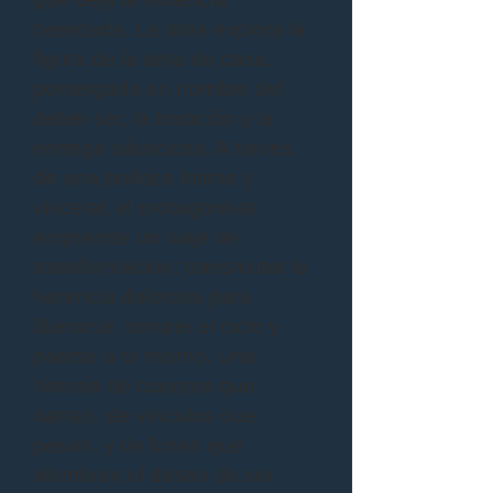
heredada. La obra explora la
figura de la ama de casa,
postergada en nombre del
deber ser, la tradición y la
entrega silenciosa. A través
de una poética íntima y
visceral, el protagonista
emprende un viaje de
transformación: transmutar la
herencia dolorosa para
liberarse, romper el ciclo y
parirse a sí mismo. Una
historia de cuerpos que
narran, de vínculos que
pesan, y de lunas que
alumbran el deseo de ser.